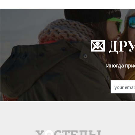
💌 Д
Иногда при