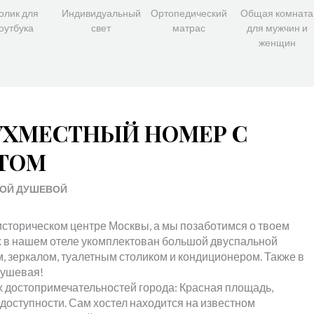
олик для
Индивидуальный
Ортопедический
Общая комната
оутбука
свет
матрас
для мужчин и
женщин
УХМЕСТНЫЙ НОМЕР С
ЕТОМ
НОЙ ДУШЕВОЙ
сторическом центре Москвы, а мы позаботимся о твоем
х в нашем отеле укомплектован большой двуспальной
, зеркалом, туалетным столиком и кондиционером. Также в
душевая!
х достопримечательностей города: Красная площадь,
доступности. Сам хостел находится на известном