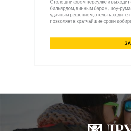
Столешниковом переулке и выходит о
бильярдом, винным баром, шоу-румам
удачным решением, отель находится н
позволяет в кратчайшие сроки добира
ЗА
💌 Д