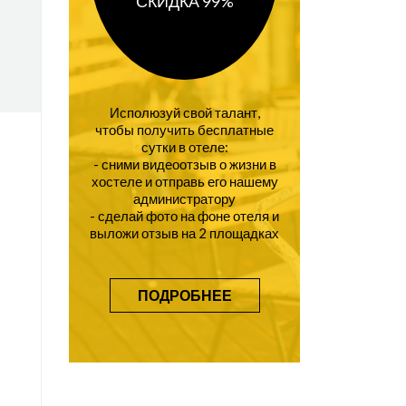
СКИДКА 99%
Исполюзуй свой талант,
чтобы получить бесплатные
сутки в отеле:
- сними видеоотзыв о жизни в
хостеле и отправь его нашему
администратору
- сделай фото на фоне отеля и
выложи отзыв на 2 площадках
ПОДРОБНЕЕ